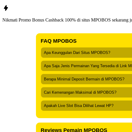
Nikmati Promo Bonus Cashback 100% di situs
MPOBOS
sekarang j
FAQ MPOBOS
Apa Keunggulan Dari Situs MPOBOS?
Apa Saja Jenis Permainan Yang Tersedia di Link
Berapa Minimal Deposit Bermain di MPOBOS?
Cari Kemenangan Maksimal di MPOBOS?
Apakah Live Slot Bisa Dilihat Lewat HP?
Reviews Pemain MPOBOS