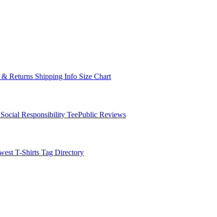
 & Returns
Shipping Info
Size Chart
t
Social Responsibility
TeePublic Reviews
west T-Shirts
Tag Directory