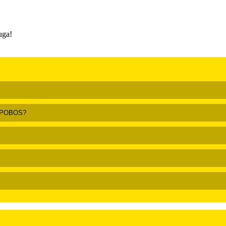
uga!
 MPOBOS?