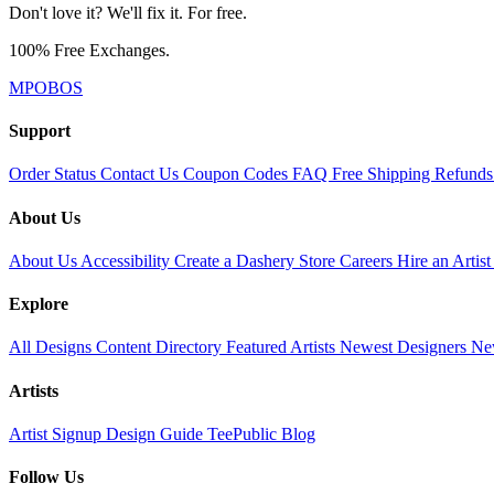
Don't love it? We'll fix it. For free.
100% Free Exchanges.
MPOBOS
Support
Order Status
Contact Us
Coupon Codes
FAQ
Free Shipping
Refunds
About Us
About Us
Accessibility
Create a Dashery Store
Careers
Hire an Artis
Explore
All Designs
Content Directory
Featured Artists
Newest Designers
Ne
Artists
Artist Signup
Design Guide
TeePublic Blog
Follow Us