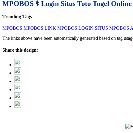
MPOBOS ⚕ Login Situs Toto Togel Online
Trending Tags
MPOBOS
MPOBOS LINK
MPOBOS LOGIN
SITUS MPOBOS
The links above have been automatically generated based on tag usage
Share this design: