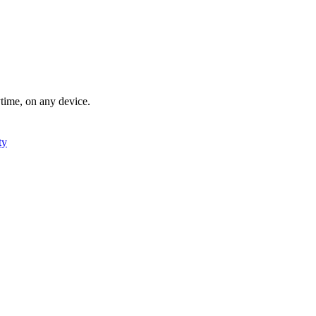
ytime, on any device.
ty