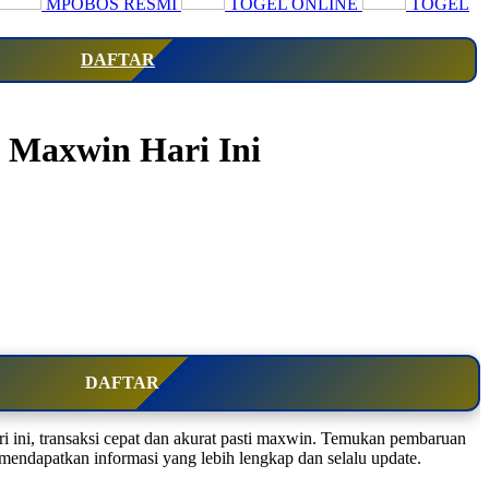
MPOBOS RESMI
TOGEL ONLINE
TOGEL
DAFTAR
 Maxwin Hari Ini
DAFTAR
 ini, transaksi cepat dan akurat pasti maxwin. Temukan pembaruan
k mendapatkan informasi yang lebih lengkap dan selalu update.