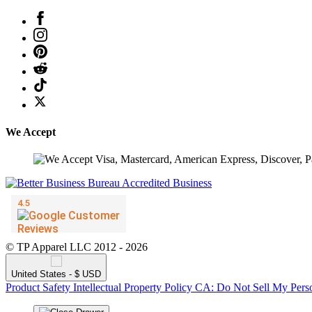
We Accept
© TP Apparel LLC 2012 - 2026
United States - $ USD
Product Safety
Intellectual Property Policy
CA: Do Not Sell My Perso