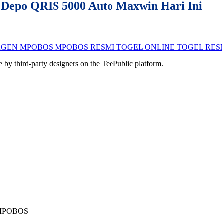
 Depo QRIS 5000 Auto Maxwin Hari Ini
AGEN MPOBOS
MPOBOS RESMI
TOGEL ONLINE
TOGEL RES
 by third-party designers on the TeePublic platform.